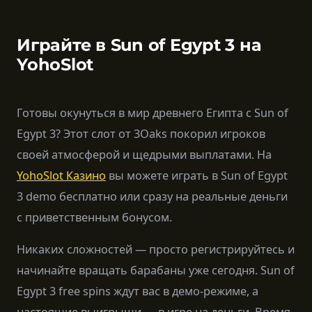
Играйте в Sun of Egypt 3 на
YohoSlot
Готовы окунуться в мир древнего Египта с Sun of
Egypt 3? Этот слот от 3Oaks покорил игроков
своей атмосферой и щедрыми выплатами. На
YohoSlot Казино
вы можете играть в Sun of Egypt
3 demo бесплатно или сразу на реальные деньги
с приветственным бонусом.
Никаких сложностей — просто регистрируйтесь и
начинайте вращать барабаны уже сегодня. Sun of
Egypt 3 free spins ждут вас в демо-режиме, а