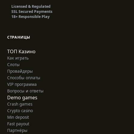
Licensed & Regulated
SSL Secured Payments
18+ Responsible Play
СТРАНИЦЫ
ТОП Казино
Как играть
Слоты
Провайдеры
Способы оплаты
VIP программа
Вопросы и ответы
Demo games
Crash games
Crypto casino
Min deposit
Fast payout
Партнёры