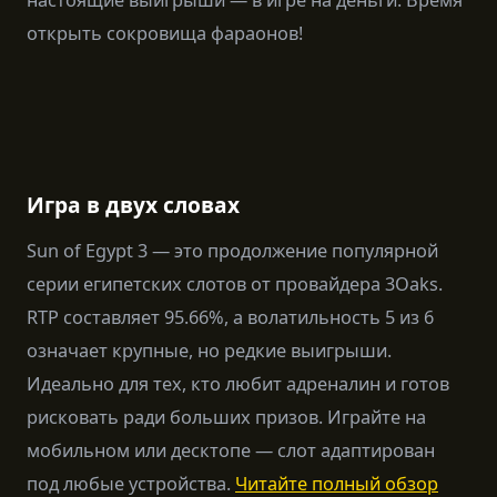
настоящие выигрыши — в игре на деньги. Время
открыть сокровища фараонов!
Игра в двух словах
Sun of Egypt 3 — это продолжение популярной
серии египетских слотов от провайдера 3Oaks.
RTP составляет 95.66%, а волатильность 5 из 6
означает крупные, но редкие выигрыши.
Идеально для тех, кто любит адреналин и готов
рисковать ради больших призов. Играйте на
мобильном или десктопе — слот адаптирован
под любые устройства.
Читайте полный обзор