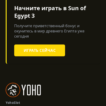
Начните играть в Sun of
Egypt 3
Получите приветственный бонус и
окунитесь в мир древнего Египта уже
сегодня
ИГРАТЬ СЕЙЧАС
YohoSlot