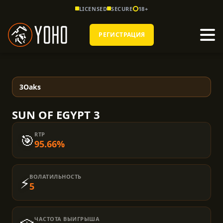
LICENSED
SECURE
18+
РЕГИСТРАЦИЯ
3Oaks
SUN OF EGYPT 3
RTP
🎯
95.66%
ВОЛАТИЛЬНОСТЬ
⚡
5
ЧАСТОТА ВЫИГРЫША