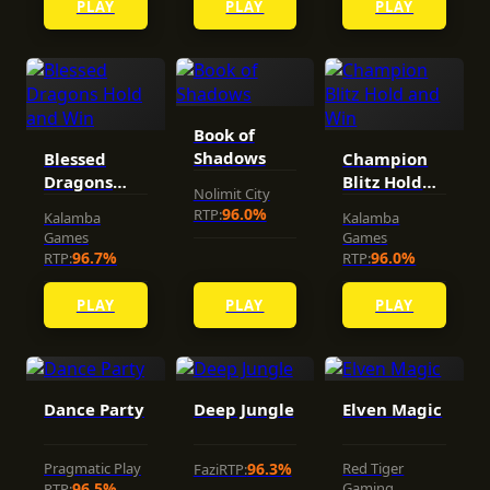
PLAY
PLAY
PLAY
Book of
Shadows
Blessed
Champion
Dragons
Blitz Hold
Nolimit City
Hold and
and Win
96.0%
RTP:
Kalamba
Kalamba
Win
Games
Games
96.7%
96.0%
RTP:
RTP:
PLAY
PLAY
PLAY
Dance Party
Deep Jungle
Elven Magic
Pragmatic Play
96.3%
Red Tiger
Fazi
RTP:
96.5%
Gaming
RTP: