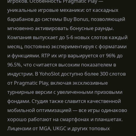
игроков. Особенность Pragmatic Play —
уникальные игровые механики: от каскадных
барабанов до системы Buy Bonus, позволяющей
мгновенно активировать бонусные раунды.
Компания выпускает до 5-6 новых слотов каждый
месяц, постоянно экспериментируя с форматами
и функциями. RTP их игр варьируется от 96% до
96.5%, что считается высоким показателем в
индустрии. В YohoSlot доступно более 300 слотов
от Pragmatic Play, включая эксклюзивные
турнирные версии с увеличенными призовыми
фондами. Студия также славится качественной
мобильной оптимизацией — все игры одинаково
хорошо работают на смартфонах и планшетах.
Лицензии от MGA, UKGC и других топовых