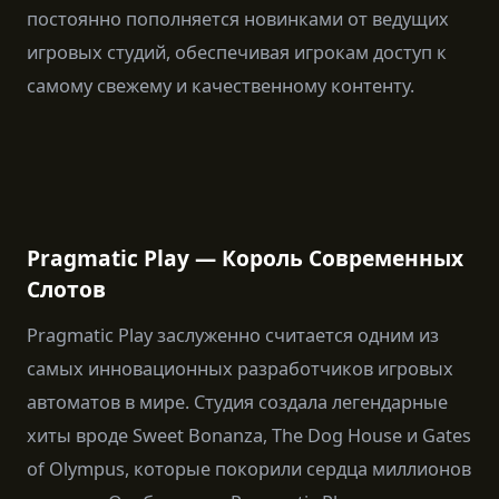
постоянно пополняется новинками от ведущих
игровых студий, обеспечивая игрокам доступ к
самому свежему и качественному контенту.
Pragmatic Play — Король Современных
Слотов
Pragmatic Play заслуженно считается одним из
самых инновационных разработчиков игровых
автоматов в мире. Студия создала легендарные
хиты вроде Sweet Bonanza, The Dog House и Gates
of Olympus, которые покорили сердца миллионов