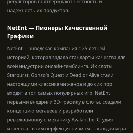
регуляторов подтверждают честность и
надежность их продуктов.
NetEnt — Пионеры Качественной
Графики
NetEnt — шведская компания с 25-летней
историей, которая задала стандарты качества для
всей индустрии онлайн-гемблинга. Их слоты
Starburst, Gonzo's Quest и Dead or Alive стали
настоящими классиками жанра и до сих пор
входят в топ самых популярных игр. NetEnt
первыми внедрили 3D-графику в слоты, создали
концепцию мегавеев и разработали
революционную механику Avalanche. Студия
известна своим перфекционизмом — каждая игра