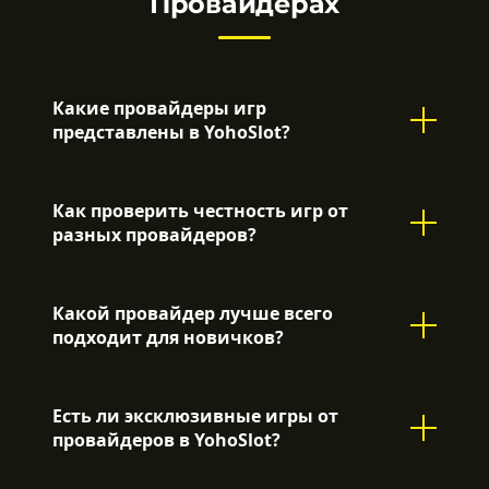
Провайдерах
Какие провайдеры игр
представлены в YohoSlot?
В YohoSlot собраны лучшие разработчики слотов
и настольных игр: Pragmatic Play, NetEnt,
Как проверить честность игр от
Evolution Gaming, Microgaming, Play'n GO,
разных провайдеров?
Yggdrasil, Red Tiger, Hacksaw Gaming, Push
Все игры в YohoSlot используют
Gaming, Nolimit City и многие другие. Всего в
сертифицированные генераторы случайных
нашей библиотеке представлено более 50
Какой провайдер лучше всего
чисел (RNG), которые регулярно проверяются
лицензированных провайдеров, каждый из
подходит для новичков?
независимыми аудиторами вроде eCOGRA, iTech
которых прошел строгую проверку на качество
Для начинающих игроков рекомендуем слоты от
Labs и GLI. Каждый провайдер имеет лицензии от
софта и честность алгоритмов. Мы постоянно
NetEnt и Play'n GO — они отличаются простыми
авторитетных регуляторов — MGA (Мальта), UKGC
расширяем список партнеров, добавляя новых
Есть ли эксклюзивные игры от
правилами, понятными бонусными функциями и
(Великобритания), Curacao eGaming. Вы можете
провайдеров в YohoSlot?
перспективных разработчиков и их
средней волатильностью. Игры вроде Starburst,
проверить RTP любой игры в ее описании или
инновационные продукты.
Да, мы регулярно получаем эксклюзивный
Book of Dead или Reactoonz идеально подходят