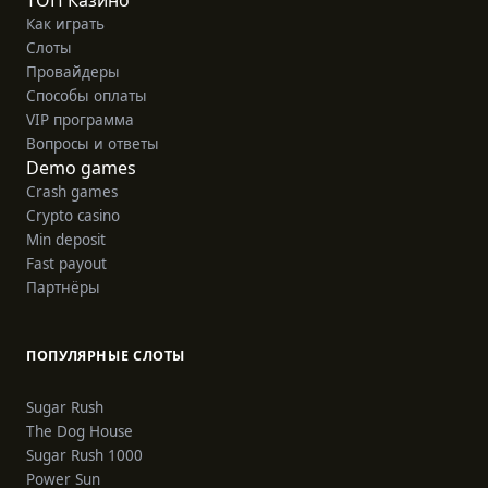
Как играть
Слоты
Провайдеры
Способы оплаты
VIP программа
Вопросы и ответы
Demo games
Crash games
Crypto casino
Min deposit
Fast payout
Партнёры
ПОПУЛЯРНЫЕ СЛОТЫ
Sugar Rush
The Dog House
Sugar Rush 1000
Power Sun