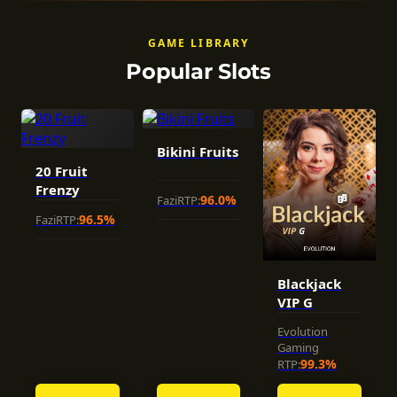
GAME LIBRARY
Popular Slots
Bikini Fruits
20 Fruit
Frenzy
96.0%
Fazi
RTP:
96.5%
Fazi
RTP:
Blackjack
VIP G
Evolution
Gaming
99.3%
RTP: