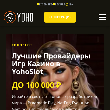
LICENSED
SECURE
18+
РЕГИСТРАЦИЯ
YOHOSLOT
Лучшие Провайдеры
Игр Казино в
YohoSlot
ДО 100 000 ₽
Играйте в слоты от топовых разработчиков
мира — Pragmatic Play, NetEnt, Evolution
Gaming и других лидеров индустрии.