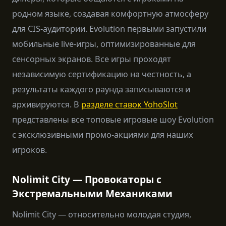
родном языке, создавая комфортную атмосферу
для CIS-аудитории. Evolution первыми запустили
мобильные live-игры, оптимизированные для
сенсорных экранов. Все игры проходят
независимую сертификацию на честность, а
результаты каждого раунда записываются и
архивируются. В
разделе ставок YohoSlot
представлены все топовые игровые шоу Evolution
с эксклюзивными промо-акциями для наших
игроков.
Nolimit City — Провокаторы с
Экстремальными Механиками
Nolimit City — относительно молодая студия,