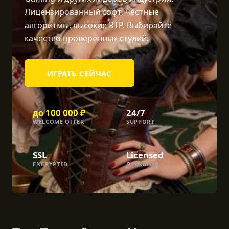
Лицензированный софт, честные
алгоритмы, высокие RTP. Выбирайте
качество проверенных студий.
ИГРАТЬ СЕЙЧАС
до 100 000 ₽
24/7
WELCOME OFFER
SUPPORT
SSL
Licensed
ENCRYPTED
OPERATOR