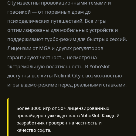
City известны провокационными темами и
графикой — от тюремных драм до
психоделических путешествий. Все игры
оптимизированы для мобильных устройств и
поддерживают турбо-режим для быстрых сессий.
Лицензии от MGA и других регуляторов
гарантируют честность, несмотря на
экстремальную волатильность. В YohoSlot
доступны все хиты Nolimit City с возможностью
игры в демо-режиме перед реальными ставками.
Более 3000 игр от 50+ лицензированных
провайдеров уже ждут вас в YohoSlot. Каждый
разработчик проверен на честность и
качество софта.