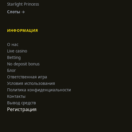
Starlight Princess
Слоты →
ИНФОРМАЦИЯ
О нас
Live casino
Betting
No deposit bonus
Блог
Ответственная игра
Условия использования
Политика конфиденциальности
Контакты
Вывод средств
Регистрация