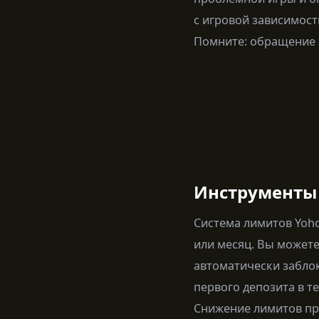
с игровой зависимост
Помните: обращение з
Инструменты 
Система лимитов Yoho
или месяц. Вы можете
автоматически забло
первого депозита в т
Снижение лимитов про