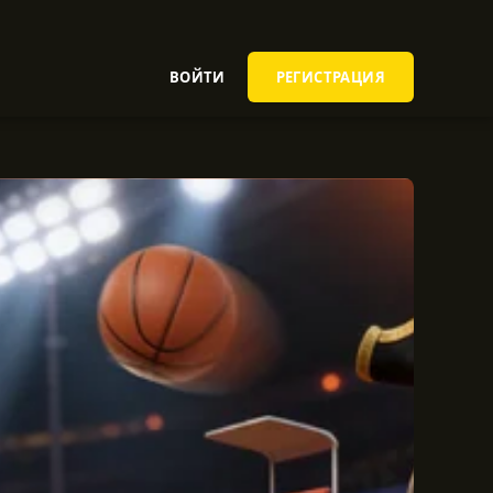
ВОЙТИ
РЕГИСТРАЦИЯ