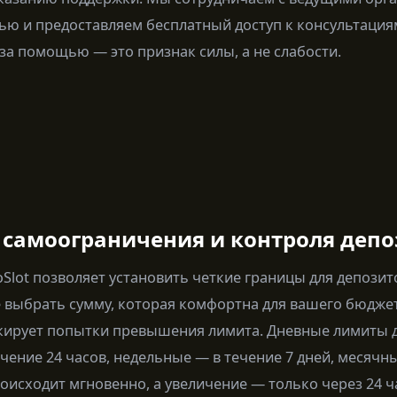
ью и предоставляем бесплатный доступ к консультация
а помощью — это признак силы, а не слабости.
самоограничения и контроля депо
Slot позволяет установить четкие границы для депозит
 выбрать сумму, которая комфортна для вашего бюджет
кирует попытки превышения лимита. Дневные лимиты 
ечение 24 часов, недельные — в течение 7 дней, месячны
исходит мгновенно, а увеличение — только через 24 ча