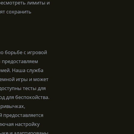
ресмотреть лимиты и
тят сохранить
о борьбе с игровой
ы предоставляем
емей. Наша служба
емной игры и может
доступны тесты для
од для беспокойства.
привычках,
й предоставляется
лючая настройку
зыке и адаптированы