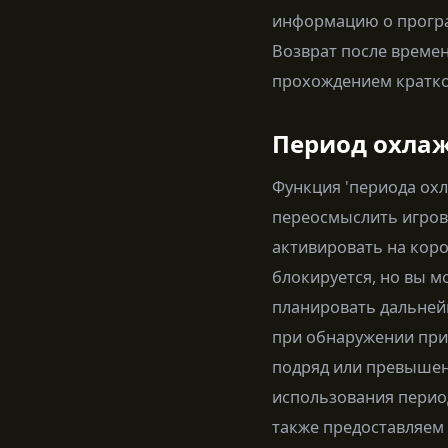
информацию о програ
Возврат после време
прохождением кратко
Период охла
Функция 'периода охла
переосмыслить игров
активировать на коро
блокируется, но вы 
планировать дальней
при обнаружении при
подряд или превышен
использования перио
также предоставляем 