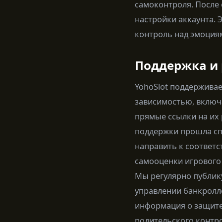
самоконтроля. После
настройки аккаунта. 
контроль над эмоция
Поддержка и 
YohoSlot поддержива
зависимостью, включ
прямые ссылки на их 
поддержки прошла сп
направить к соответс
самооценки игрового 
Мы регулярно публик
управлении банкролл
информация о защите
родительского контро