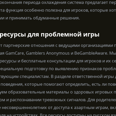
 окончания периода охлаждения система предлагает пе
Эта функция особенно полезна для игроков, которые хо
ми и принимать обдуманные решения.
ресурсы для проблемной игры
ет партнерские отношения с ведущими организациями п
ая GamCare, Gamblers Anonymous и BeGambleAware. М
ресурсы и бесплатные консультации для игроков и их с
ециальную подготовку по выявлению признаков пробл
твующим специалистам. В разделе ответственной игры 
поведения, которые помогают определить, есть ли пов
уем образовательные материалы о здоровых игровых 
ом и распознавании тревожных сигналов. Для родителе
 несовершеннолетних от доступа к азартным играм, вк
ля на устройствах. Все ресурсы доступны на русском я