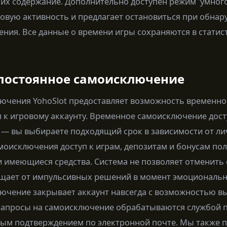
 их содержание. Дополнительно доступен режим 'умног
ровую активность и предлагает остановиться при обна
ния. Все данные о времени игры сохраняются в статист
постоянное самоисключение
ючения YohoSlot предоставляет возможность временно 
 к игровому аккаунту. Временное самоисключение дост
в — вы выбираете подходящий срок в зависимости от ли
моисключения доступ к играм, депозитам и бонусам по
и имеющиеся средства. Система не позволяет отменит
щает от импульсивных решений в момент эмоциональн
ючение закрывает аккаунт навсегда с возможностью вы
е запросы на самоисключение обрабатываются службой 
ьным подтверждением по электронной почте. Мы также 