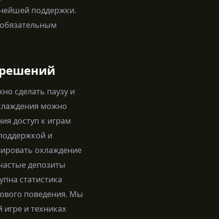
ьнейшей поддержки.
с обязательным
 решений
жно сделать паузу и
охлаждения можно
ия доступ к играм
 поддержкой и
вировать охлаждение
 частые депозиты
упна статистика
ового поведения. Мы
 игре и техниках