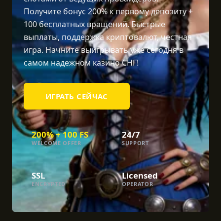
Получите бонус 200% к первому депозиту +
100 бесплатных вращений. Быстрые
выплаты, поддержка криптовалют, честная
игра. Начните выигрывать уже сегодня в
самом надежном казино СНГ!
ИГРАТЬ СЕЙЧАС
200% + 100 FS
24/7
WELCOME OFFER
SUPPORT
SSL
Licensed
ENCRYPTED
OPERATOR