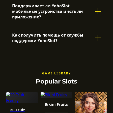
VIP-уровней: Bronze, Silver, Gold, Platinum,
Gonzo's Quest, Dead or Alive 2 — классика с
возможность манипуляций с результатами игр.
Поддерживает ли YohoSlot
выводы в зависимости от метода. Криптовыводы
Diamond, Supreme, Ultimate. Каждая ставка
проверенным качеством. Evolution Gaming:
мобильные устройства и есть ли
Средства игроков хранятся на сегрегированных
имеют самые низкие комиссии.
приносит компоинты — 1 компоинт за $10 ставок
приложение?
живые столы рулетки, блэкджека, баккары в HD-
счетах отдельно от операционных средств
в слотах, 1 за $25 в настольных играх.
качестве с профессиональными дилерами.
казино. Мы проходим ежемесячные аудиты
YohoSlot полностью оптимизирован для
Повышение уровня происходит автоматически
Microgaming, Play'n GO, Yggdrasil, Big Time
безопасности и публикуем отчеты. Политика
мобильных устройств без необходимости
при накоплении нужного количества очков.
Как получить помощь от службы
Gaming предлагают уникальные механики и
конфиденциальности гарантирует, что ваши
скачивать приложения. Адаптивная веб-версия
поддержки YohoSlot?
Bronze (0 очков): стандартные бонусы. Silver (1000
мегавеи. Новинки добавляются еженедельно — 5-
данные не передаются третьим лицам. Система
работает идеально на iOS и Android через любой
очков): кешбэк 5%, персональные бонусы. Gold
7 свежих релизов каждую неделю. RTP в наших
предотвращения мошенничества мониторит
Служба поддержки YohoSlot работает 24/7 на
браузер — Safari, Chrome, Firefox. Мобильная
(5000 очков): кешбэк 7%, приоритетная
слотах достигает 98.5%, что выше среднего по
подозрительную активность 24/7.
русском языке через несколько каналов. Live-chat
версия включает все функции: регистрацию,
поддержка. Platinum (25000 очков): кешбэк 10%,
рынку. Доступны демо-версии всех игр для
на сайте — самый быстрый способ, среднее
депозиты, выводы, бонусы, полный каталог игр,
персональный менеджер, ускоренные выплаты.
бесплатного тестирования. Прогрессивные
время ответа 2 минуты, операторы решают 95%
поддержку. Интерфейс оптимизирован для
Diamond (100000 очков): кешбэк 12%,
джекпоты превышают $1,000,000 в популярных
GAME LIBRARY
вопросов сразу. Email
support@yohoslot.com
—
сенсорного управления — удобные кнопки,
эксклюзивные турниры, бонусы на день
слотах. Все игры адаптированы для мобильных
Popular Slots
ответ в течение 15 минут в рабочее время, до 1
свайпы для навигации, быстрый доступ к
рождения. Supreme (500000 очков): кешбэк 15%,
устройств.
часа ночью и в выходные. Telegram-бот для
популярным играм. Слоты адаптированы для
лимиты выплат до $100,000, индивидуальные
быстрых вопросов и уведомлений. Горячая линия
вертикального и горизонтального экранов.
промо. Ultimate (1000000+ очков): максимальные
для VIP-игроков с прямым доступом к
Производительность оптимизирована даже для
привилегии, приглашения на живые события.
Bikini Fruits
менеджерам. База знаний содержит ответы на
3G-соединений — быстрая загрузка,
Компоинты обмениваются на реальные деньги:
20 Fruit
200+ популярных вопросов по регистрации,
минимальный трафик. Мобильная версия