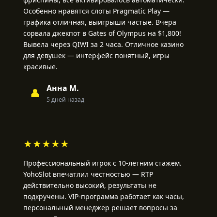
Особенно нравятся слоты Pragmatic Play —
графика отличная, выигрыши частые. Вчера
сорвала джекпот в Gates of Olympus на $1,800!
Вывела через QIWI за 2 часа. Отличное казино
для девушек — интерфейс понятный, игры
красивые.
Анна М.
👤
5 дней назад
★
★
★
★
★
Профессиональный игрок с 10-летним стажем.
YohoSlot впечатлил честностью — RTP
действительно высокий, результаты не
подкручены. VIP-программа работает как часы,
персональный менеджер решает вопросы за