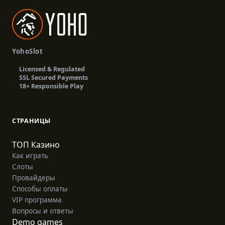
YohoSlot
Licensed & Regulated
SSL Secured Payments
18+ Responsible Play
СТРАНИЦЫ
ТОП Казино
Как играть
Слоты
Провайдеры
Способы оплаты
VIP программа
Вопросы и ответы
Demo games