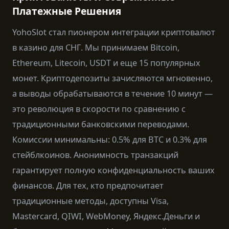
Платежные Решения
YohoSlot стал пионером интеграции криптовалют
в казино для СНГ. Мы принимаем Bitcoin,
Ethereum, Litecoin, USDT и еще 15 популярных
монет. Криптодепозиты зачисляются мгновенно,
а выводы обрабатываются в течение 10 минут —
это революция в скорости по сравнению с
традиционными банковскими переводами.
Комиссии минимальны: 0.5% для BTC и 0.3% для
стейблкоинов. Анонимность транзакций
гарантирует полную конфиденциальность ваших
финансов. Для тех, кто предпочитает
традиционные методы, доступны Visa,
Mastercard, QIWI, WebMoney, Яндекс.Деньги и