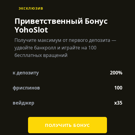
ЭКСКЛЮЗИВ
Приветственный Бонус
YohoSlot
Получите максимум от первого депозита —
удвойте банкролл и играйте на 100
бесплатных вращений
200%
к депозиту
100
фриспинов
x35
вейджер
ПОЛУЧИТЬ БОНУС