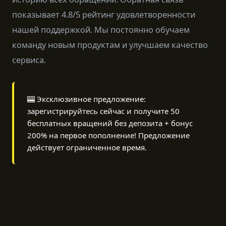
показывает 4.8/5 рейтинг удовлетворенности
нашей поддержкой. Мы постоянно обучаем
команду новым продуктам и улучшаем качество
сервиса.
🎰 Эксклюзивное предложение:
зарегистрируйтесь сейчас и получите 50
бесплатных вращений без депозита + бонус
200% на первое пополнение! Предложение
действует ограниченное время.