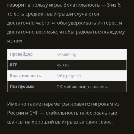
говорит в пользу игры. Волатильность — 3 из 6,
то есть средняя: выигрыши случаются
достаточно часто, чтобы удерживать интерес, и
достаточно весомые, чтобы радоваться каждому
из них.
Провайдер
KA Gaming
RTP
96.00%
Волатильность
3/6 (средняя)
Платформы
ПК, мобильные, планшеты
Именно такие параметры нравятся игрокам из
России и СНГ — стабильность плюс реальные
шансы на хороший выигрыш за один сеанс.