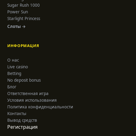
Sugar Rush 1000
Power Sun
Starlight Princess
Слоты →
ИНФОРМАЦИЯ
О нас
Live casino
Betting
No deposit bonus
Блог
Ответственная игра
Условия использования
Политика конфиденциальности
Контакты
Вывод средств
Регистрация