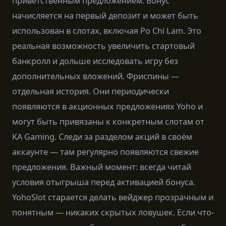
приветственным предложением. Бонус
начисляется на первый депозит и может быть
использован в слотах, включая Po Chi Lam. Это
реальная возможность увеличить стартовый
банкролл и дольше исследовать игру без
дополнительных вложений. Фриспины —
отдельная история. Они периодически
появляются в акционных предложениях Yoho и
могут быть привязаны к конкретным слотам от
KA Gaming. Следи за разделом акций в своём
аккаунте — там регулярно появляются свежие
предложения. Важный момент: всегда читай
условия отыгрыша перед активацией бонуса.
YohoSlot старается делать вейджер прозрачным и
понятным — никаких скрытых ловушек. Если что-