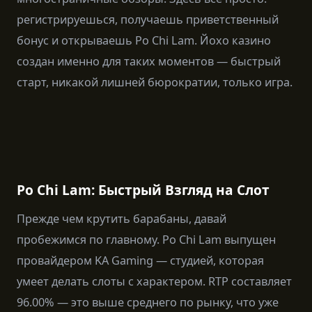
регистрируешься, получаешь приветственный
бонус и открываешь Po Chi Lam. Йохо казино
создан именно для таких моментов — быстрый
старт, никакой лишней бюрократии, только игра.
Po Chi Lam: Быстрый Взгляд на Слот
Прежде чем крутить барабаны, давай
пробежимся по главному. Po Chi Lam выпущен
провайдером KA Gaming — студией, которая
умеет делать слоты с характером. RTP составляет
96.00% — это выше среднего по рынку, что уже