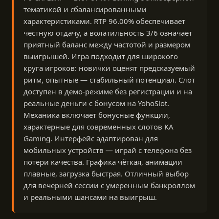
тематикой и сбалансированными
характеристиками. RTP 96.00% обеспечивает
честную отдачу, а волатильность 3/6 означает
приятный баланс между частотой и размером
выигрышей. Игра подходит для широкого
круга игроков: новички оценят предсказуемый
ритм, опытные — стабильный потенциал. Слот
доступен в демо-режиме без регистрации и на
реальные деньги с бонусом на YohoSlot.
Механика включает бонусные функции,
характерные для современных слотов KA
Gaming. Интерфейс адаптирован для
мобильных устройств — играй с телефона без
потери качества. Графика чёткая, анимации
плавные, загрузка быстрая. Отличный выбор
для вечерней сессии с умеренным банкроллом
и реальными шансами на выигрыш.