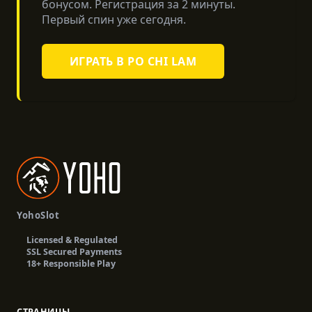
бонусом. Регистрация за 2 минуты.
Первый спин уже сегодня.
ИГРАТЬ В PO CHI LAM
YohoSlot
Licensed & Regulated
SSL Secured Payments
18+ Responsible Play
СТРАНИЦЫ