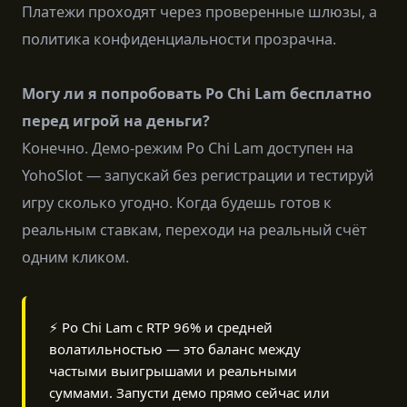
Платежи проходят через проверенные шлюзы, а
политика конфиденциальности прозрачна.
Могу ли я попробовать Po Chi Lam бесплатно
перед игрой на деньги?
Конечно. Демо-режим Po Chi Lam доступен на
YohoSlot — запускай без регистрации и тестируй
игру сколько угодно. Когда будешь готов к
реальным ставкам, переходи на реальный счёт
одним кликом.
⚡ Po Chi Lam с RTP 96% и средней
волатильностью — это баланс между
частыми выигрышами и реальными
суммами. Запусти демо прямо сейчас или