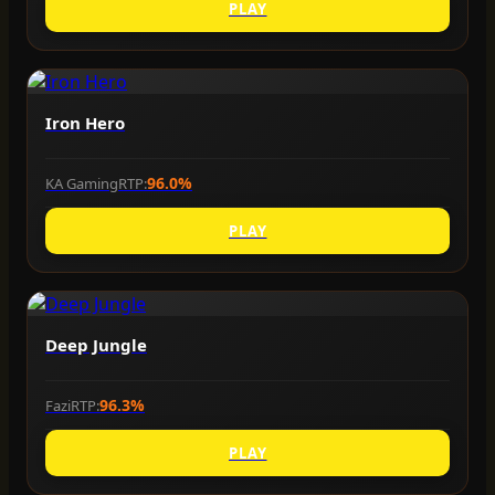
PLAY
Iron Hero
96.0%
KA Gaming
RTP:
PLAY
Deep Jungle
96.3%
Fazi
RTP:
PLAY