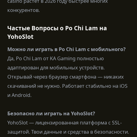
casino растёт в 2026 году быстрее многих
конкурентов.
Частые Вопросы о Po Chi Lam на
YohoSlot
Можно ли играть в Po Chi Lam с мобильного?
Да, Po Chi Lam от KA Gaming полностью
адаптирован для мобильных устройств.
Открывай через браузер смартфона — никаких
скачиваний не нужно. Работает стабильно на iOS
и Android.
Безопасно ли играть на YohoSlot?
YohoSlot — лицензированная платформа с SSL-
защитой. Твои данные и средства в безопасности.