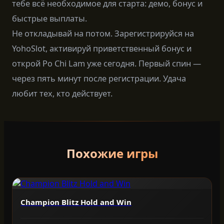
тебе всё необходимое для старта: демо, бонус и
быстрые выплаты.
Не откладывай на потом. Зарегистрируйся на
YohoSlot, активируй приветственный бонус и
открой Po Chi Lam уже сегодня. Первый спин —
через пять минут после регистрации. Удача
любит тех, кто действует.
Похожие игры
Champion Blitz Hold and Win