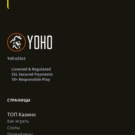
YohoSlot
Licensed & Regulated
SSL Secured Payments
18+ Responsible Play
СТРАНИЦЫ
ТОП Казино
Как играть
Слоты
Провайдеры