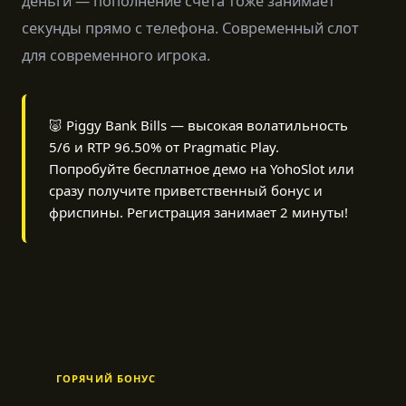
деньги — пополнение счёта тоже занимает
секунды прямо с телефона. Современный слот
для современного игрока.
🐷 Piggy Bank Bills — высокая волатильность
5/6 и RTP 96.50% от Pragmatic Play.
Попробуйте бесплатное демо на YohoSlot или
сразу получите приветственный бонус и
фриспины. Регистрация занимает 2 минуты!
ГОРЯЧИЙ БОНУС