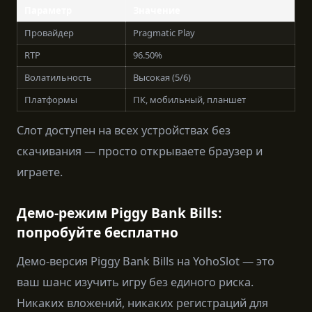
Параметр
Значение
Провайдер
Pragmatic Play
RTP
96.50%
Волатильность
Высокая (5/6)
Платформы
ПК, мобильный, планшет
Слот доступен на всех устройствах без
скачивания — просто открываете браузер и
играете.
Демо-режим Piggy Bank Bills:
попробуйте бесплатно
Демо-версия Piggy Bank Bills на YohoSlot — это
ваш шанс изучить игру без единого риска.
Никаких вложений, никаких регистраций для