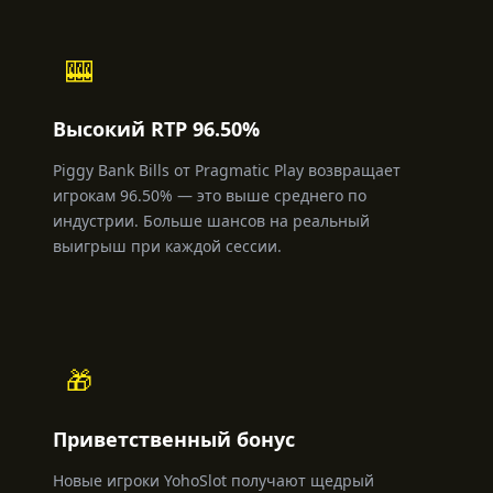
🎰
Высокий RTP 96.50%
Piggy Bank Bills от Pragmatic Play возвращает
игрокам 96.50% — это выше среднего по
индустрии. Больше шансов на реальный
выигрыш при каждой сессии.
🎁
Приветственный бонус
Новые игроки YohoSlot получают щедрый