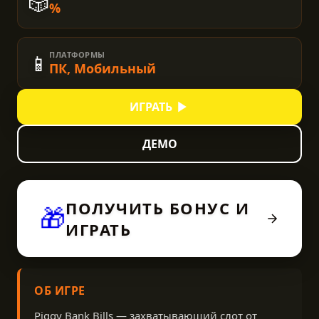
🎲
%
ПЛАТФОРМЫ
📱
ПК, Мобильный
ИГРАТЬ
ДЕМО
ПОЛУЧИТЬ БОНУС И
🎁
ИГРАТЬ
ОБ ИГРЕ
Piggy Bank Bills — захватывающий слот от