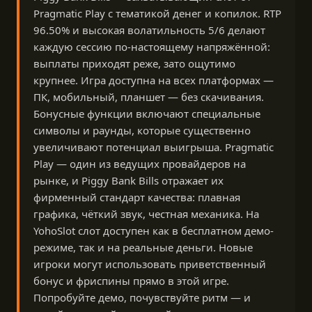
Pragmatic Play с тематикой денег и копилок. RTP
96.50% и высокая волатильность 5/6 делают
каждую сессию по-настоящему напряжённой:
выплаты приходят реже, зато ощутимо
крупнее. Игра доступна на всех платформах —
ПК, мобильный, планшет — без скачивания.
Бонусные функции включают специальные
символы и раунды, которые существенно
увеличивают потенциал выигрыша. Pragmatic
Play — один из ведущих провайдеров на
рынке, и Piggy Bank Bills отражает их
фирменный стандарт качества: плавная
графика, чёткий звук, честная механика. На
YohoSlot слот доступен как в бесплатном демо-
режиме, так и на реальные деньги. Новые
игроки могут использовать приветственный
бонус и фриспины прямо в этой игре.
Попробуйте демо, почувствуйте ритм — и