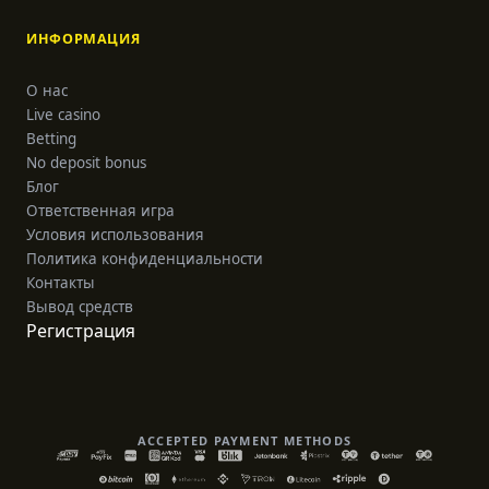
ИНФОРМАЦИЯ
О нас
Live casino
Betting
No deposit bonus
Блог
Ответственная игра
Условия использования
Политика конфиденциальности
Контакты
Вывод средств
Регистрация
ACCEPTED PAYMENT METHODS