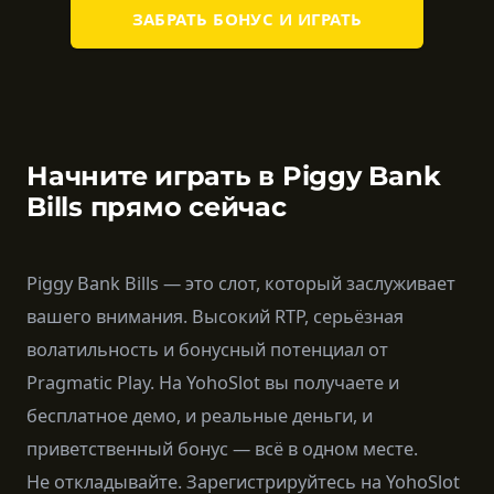
ЗАБРАТЬ БОНУС И ИГРАТЬ
Начните играть в Piggy Bank
Bills прямо сейчас
Piggy Bank Bills — это слот, который заслуживает
вашего внимания. Высокий RTP, серьёзная
волатильность и бонусный потенциал от
Pragmatic Play. На YohoSlot вы получаете и
бесплатное демо, и реальные деньги, и
приветственный бонус — всё в одном месте.
Не откладывайте. Зарегистрируйтесь на YohoSlot